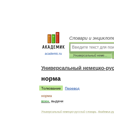
Словари и энциклоп
academic.ru
Универсальный немецко-русский словарь
Универсальный немецко-рус
норма
Толкование
Перевод
норма
воен
.
выдачи
Универсальный
немецко
-
русский
словарь
.
Академик
.
ру