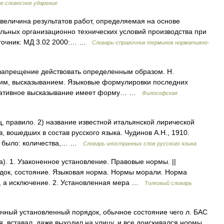
е словесное ударение
величина результатов работ, определяемая на основе
льных организационно технических условий производства при
сточник: МД 3.02 2000:… …
Словарь-справочник терминов нормативно-
запрещение действовать определенным образом. Н.
им, высказыванием. Языковые формулировки последних
рмативное высказывание имеет форму… …
Философская
ц, правило. 2) название известной итальянской лирической
 вошедших в состав русского языка. Чудинов А.Н., 1910.
и было: количества,… …
Словарь иностранных слов русского языка
). 1. Узаконенное установление. Правовые нормы. ||
ок, состояние. Языковая норма. Нормы морали. Норма
а, а исключение. 2. Установленная мера …
Толковый словарь
Обычный установленный порядок, обычное состояние чего л. БАС
, вставал, даже выходил на улицу, и все доискивался нормы