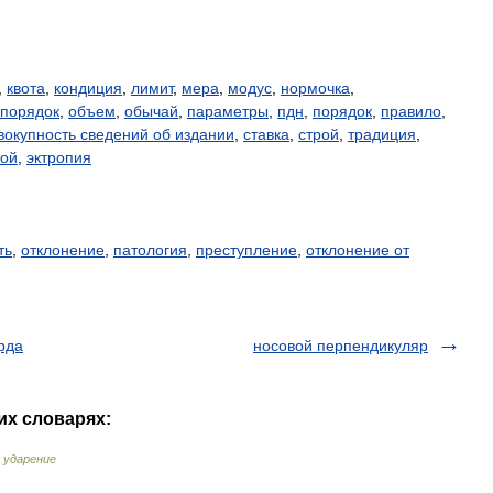
,
квота
,
кондиция
,
лимит
,
мера
,
модус
,
нормочка
,
порядок
,
объем
,
обычай
,
параметры
,
пдн
,
порядок
,
правило
,
вокупность сведений об издании
,
ставка
,
строй
,
традиция
,
той
,
эктропия
ть
,
отклонение
,
патология
,
преступление
,
отклонение от
рда
носовой перпендикуляр
их словарях:
 ударение