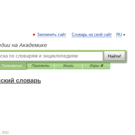
Запомнить сайт
Словарь на свой сайт
RU
едии на Академике
Найти!
Толкования
Переводы
Книги
Игры ⚽
ский словарь
.
2011
.