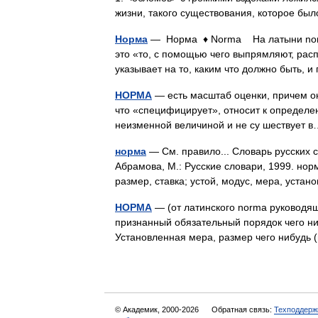
жизни, такого существования, которое 
Норма
— Норма ♦ Norma На латыни norma 
это «то, с помощью чего выпрямляют, рас
указывает на то, каким что должно быть, 
НОРМА
— есть масштаб оценки, причем он
что «специфицирует», относит к определен
неизменной величиной и не су шествует
норма
— См. правило... Словарь русских 
Абрамова, М.: Русские словари, 1999. норм
размер, ставка; устой, модус, мера, уст
НОРМА
— (от латинского norma руководящ
признанный обязательный порядок чего ни
Установленная мера, размер чего нибудь
© Академик, 2000-2026
Обратная связь:
Техподдерж