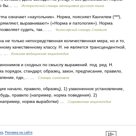
было бы… …
Исторический словарь галлицизмов русского языка
означает «наугольник». Норма, поясняет Кангилем (***),
прямляют, выравнивают» («Норма и патология»). Норма
и позволяет судить, так… …
Философский словарь Спонвиля
а не только непосредственная количественная мера, но и то,
ному качественному классу. Н. не является трансцендентной,
 в… …
Большая медицинская энциклопедия
синонимов и сходных по смыслу выражений. под. ред. Н.
а порядок, стандарт, образец, закон, предписание, правило,
ановление, пдн,… …
Словарь синонимов
ее начало, правило, образец), 1) узаконенное установление,
будь, правило (например, норма поведения). 2)
 (например, норма выработки) …
Современная энциклопедия
ка
,
Реклама на сайте
18+