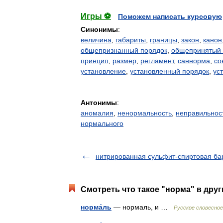
Игры ⚽
Поможем написать курсовую
Синонимы
:
величина
,
габариты
,
границы
,
закон
,
канон
общепризнанный порядок
,
общепринятый 
принцип
,
размер
,
регламент
,
саннорма
,
со
установление
,
установленный порядок
,
ус
Антонимы
:
аномалия
,
ненормальность
,
неправильнос
нормального
нитрированная сульфит-спиртовая ба
Смотреть что такое "норма" в друг
норма́ль
— нормаль, и …
Русское словесное