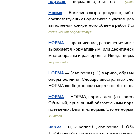
норма́нн
— норманн, а; р. мн. ов …
Русско
Норма
— Величина затрат ресурсов, либо 
соответствующих нормативов с учетом реа
выполнении конкретного объема работ И
технической документации
НОРМА
— предписание, разрешение или 
выражается нормативным, или деонтическ
многообразны и разнородны. Иногда но
энциклопедия
НОРМА
— (лат. norma). 1) мерило, образе
оперы Беллини. Словарь иностранных слов,
НОРМА вообще точная мера чего бы то н
НОРМА
— НОРМА, нормы, жен. (лат. norma
Обычный, признанный обязательным поряд
поведения. Выйти из нормы. Это не норм
Ушакова
норма
— ы, ж. norme f. , лат. norma. 1. 
1. <обломов> с громкими вздохами ложился